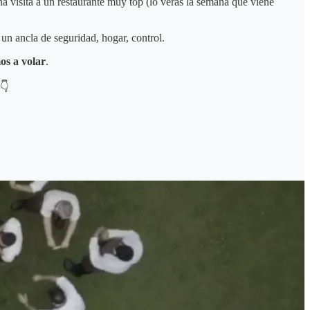
 visita a un restaurante muy top (lo verás la semana que viene
n ancla de seguridad, hogar, control.
s a volar
.
a👇