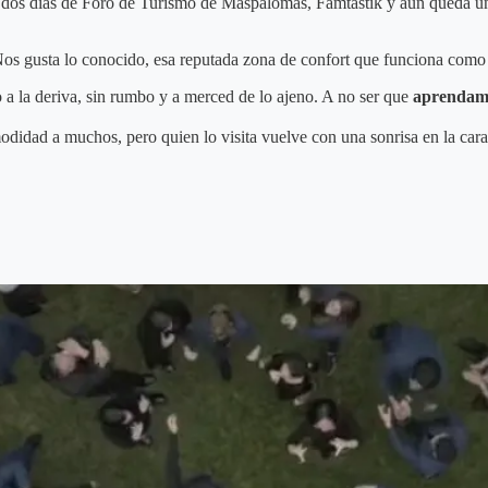
: dos días de Foro de Turismo de Maspalomas, Famtàstik y aún queda una
os gusta lo conocido, esa reputada zona de confort que funciona como u
 a la deriva, sin rumbo y a merced de lo ajeno. A no ser que
aprendamo
odidad a muchos, pero quien lo visita vuelve con una sonrisa en la car