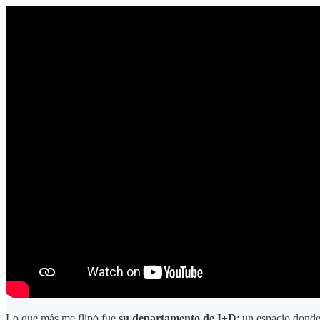
Lo que más me flipó fue
su departamento de I+D
: un espacio donde