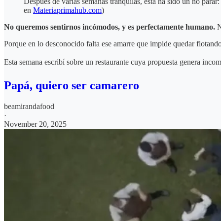
Después de varias semanas tranquilas, esta ha sido un no parar
en
Materiaprimahub.com
)
No queremos sentirnos incómodos, y es perfectamente humano.
N
Porque en lo desconocido falta ese amarre que impide quedar flotando
Esta semana escribí sobre un restaurante cuya propuesta genera incom
Papá, quiero ser camarero
beamirandafood
·
November 20, 2025