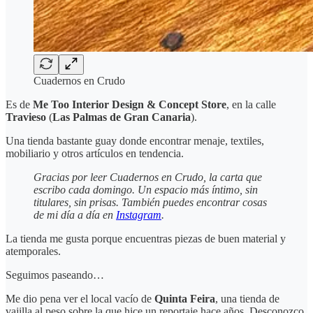
Cuadernos en Crudo
Es de
Me Too Interior Design & Concept Store
, en la calle
Travieso
(
Las Palmas de Gran Canaria
).
Una tienda bastante guay donde encontrar menaje, textiles,
mobiliario y otros artículos en tendencia.
Gracias por leer Cuadernos en Crudo, la carta que
escribo cada domingo. Un espacio más íntimo, sin
titulares, sin prisas. También puedes encontrar cosas
de mi día a día en
Instagram
.
La tienda me gusta porque encuentras piezas de buen material y
atemporales.
Seguimos paseando…
Me dio pena ver el local vacío de
Quinta Feira
, una tienda de
vajilla al peso sobre la que hice un reportaje hace años. Desconozco