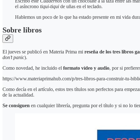
Escribo este
Cuadernos
con un chocolate a la taza entre las ma
el asíncrono
tiqui-tiqui
de uñas en el teclado.
Hablemos un poco de lo que ha estado presente en mi vida dura
Sobre libros
El jueves se publicó en Materia Prima mi
reseña de los tres libros 
don’t panic
).
Como novedad, he incluido el
formato vídeo y audio
, por si prefier
https://www.materiaprimahub.com/p/tres-libros-para-construir-tu-bibli
Como decía en el artículo, estos tres títulos son perfectos para empe
de la actualidad.
Se consiguen
en cualquier librería, pregunta por el título y si no lo t