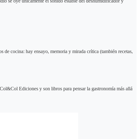
tudio se oye únicamente el sonido estable del deshumidificador y
os de cocina: hay ensayo, memoria y mirada crítica (también recetas,
r Col&Col Ediciones y son libros para pensar la gastronomía más allá